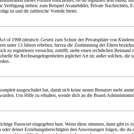
istration dieses Forums entscheidet, ob du registriert sein musst, um Be
zur Verfügung stehen: zum Beispiel Avatarbilder, Private Nachrichten, 
igt ist und dir zahlreiche Vorteile bietet.
t of 1998 (deutsch: Gesetz zum Schutz der Privatsphäre von Kindern i
ern unter 13 Jahren erheben, hierzu die Zustimmung der Eltern bezieh
dich zu registrieren versuchst, zutrifft, ziehe einen rechtlichen Beista
stelle für Rechtsangelegenheiten jeglicher Art ist; außer solchen, die
erden.
 komplett ausgeschaltet hat, damit sich keine neuen Benutzer mehr anm
 wurden. Um Hilfe zu erhalten, wende dich an die Board-Administratio
richtige Passwort eingegeben hast. Wenn diese stimmen, dann gibt es
ern oder deiner Erziehungsberechtigten den Anweisungen folgen, die du e