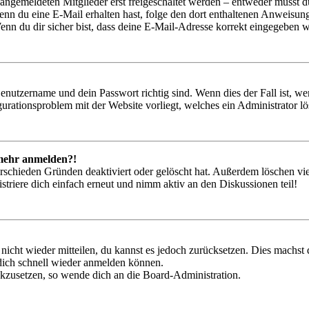
 angemeldeten Mitglieder erst freigeschaltet werden – entweder musst du
. Wenn du eine E-Mail erhalten hast, folge den dort enthaltenen Anweis
nn du dir sicher bist, dass deine E-Mail-Adresse korrekt eingegeben w
Benutzername und dein Passwort richtig sind. Wenn dies der Fall ist, w
igurationsproblem mit der Website vorliegt, welches ein Administrator l
t mehr anmelden?!
rschieden Gründen deaktiviert oder gelöscht hat. Außerdem löschen vie
triere dich einfach erneut und nimm aktiv an den Diskussionen teil!
 nicht wieder mitteilen, du kannst es jedoch zurücksetzen. Dies machs
 dich schnell wieder anmelden können.
ückzusetzen, so wende dich an die Board-Administration.