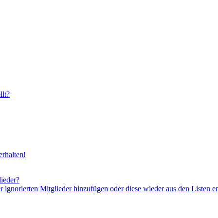
lt?
rhalten!
lieder?
er ignorierten Mitglieder hinzufügen oder diese wieder aus den Listen e