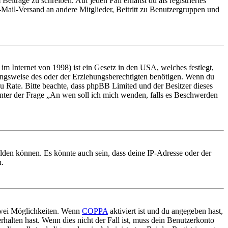
iträge zu schreiben. Auf jeden Fall erhältst du als registriertes
E-Mail-Versand an andere Mitglieder, Beitritt zu Benutzergruppen und
m Internet von 1998) ist ein Gesetz in den USA, welches festlegt,
ungsweise des oder der Erziehungsberechtigten benötigen. Wenn du
nd zu Rate. Bitte beachte, dass phpBB Limited und der Besitzer dieses
 unter der Frage „An wen soll ich mich wenden, falls es Beschwerden
elden können. Es könnte auch sein, dass deine IP-Adresse oder der
n.
 zwei Möglichkeiten. Wenn
COPPA
aktiviert ist und du angegeben hast,
rhalten hast. Wenn dies nicht der Fall ist, muss dein Benutzerkonto