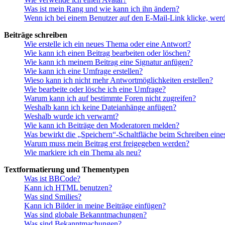
Was ist mein Rang und wie kann ich ihn ändern?
Wenn ich bei einem Benutzer auf den E-Mail-Link klicke, werd
Beiträge schreiben
Wie erstelle ich ein neues Thema oder eine Antwort?
Wie kann ich einen Beitrag bearbeiten oder löschen?
Wie kann ich meinem Beitrag eine Signatur anfügen?
Wie kann ich eine Umfrage erstellen?
Wieso kann ich nicht mehr Antwortmöglichkeiten erstellen?
Wie bearbeite oder lösche ich eine Umfrage?
Warum kann ich auf bestimmte Foren nicht zugreifen?
Weshalb kann ich keine Dateianhänge anfügen?
Weshalb wurde ich verwarnt?
Wie kann ich Beiträge den Moderatoren melden?
Was bewirkt die „Speichern“-Schaltfläche beim Schreiben eine
Warum muss mein Beitrag erst freigegeben werden?
Wie markiere ich ein Thema als neu?
Textformatierung und Thementypen
Was ist BBCode?
Kann ich HTML benutzen?
Was sind Smilies?
Kann ich Bilder in meine Beiträge einfügen?
Was sind globale Bekanntmachungen?
Was sind Bekanntmachungen?