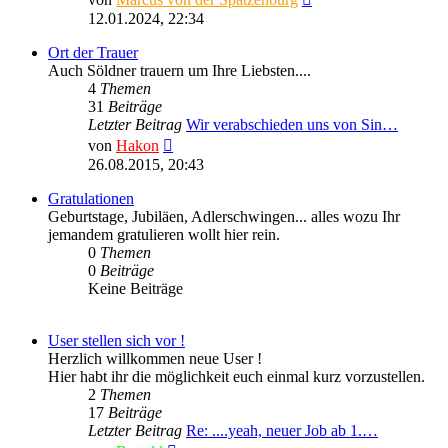
Beitrag
12.01.2024, 22:34
Ort der Trauer
Auch Söldner trauern um Ihre Liebsten....
4
Themen
31
Beiträge
Letzter Beitrag
Wir verabschieden uns von Sin…
Neuester
von
Hakon
Beitrag
26.08.2015, 20:43
Gratulationen
Geburtstage, Jubiläen, Adlerschwingen... alles wozu Ihr
jemandem gratulieren wollt hier rein.
0
Themen
0
Beiträge
Keine Beiträge
User stellen sich vor !
Herzlich willkommen neue User !
Hier habt ihr die möglichkeit euch einmal kurz vorzustellen.
2
Themen
17
Beiträge
Letzter Beitrag
Re: ....yeah, neuer Job ab 1.…
Neuester