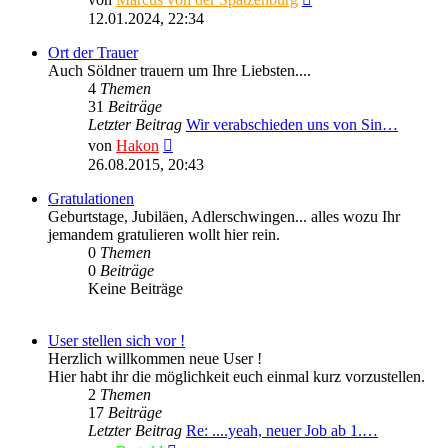
Beitrag
12.01.2024, 22:34
Ort der Trauer
Auch Söldner trauern um Ihre Liebsten....
4
Themen
31
Beiträge
Letzter Beitrag
Wir verabschieden uns von Sin…
Neuester
von
Hakon
Beitrag
26.08.2015, 20:43
Gratulationen
Geburtstage, Jubiläen, Adlerschwingen... alles wozu Ihr
jemandem gratulieren wollt hier rein.
0
Themen
0
Beiträge
Keine Beiträge
User stellen sich vor !
Herzlich willkommen neue User !
Hier habt ihr die möglichkeit euch einmal kurz vorzustellen.
2
Themen
17
Beiträge
Letzter Beitrag
Re: ....yeah, neuer Job ab 1.…
Neuester