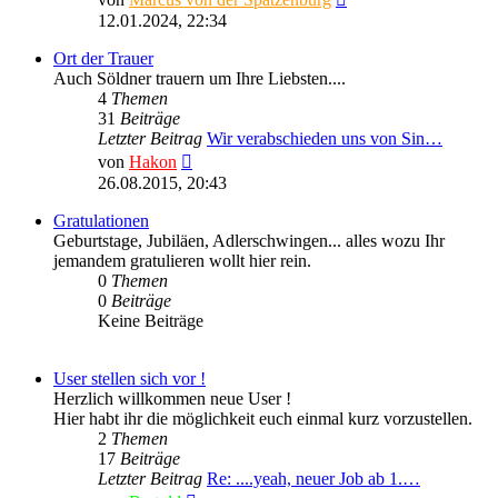
Beitrag
12.01.2024, 22:34
Ort der Trauer
Auch Söldner trauern um Ihre Liebsten....
4
Themen
31
Beiträge
Letzter Beitrag
Wir verabschieden uns von Sin…
Neuester
von
Hakon
Beitrag
26.08.2015, 20:43
Gratulationen
Geburtstage, Jubiläen, Adlerschwingen... alles wozu Ihr
jemandem gratulieren wollt hier rein.
0
Themen
0
Beiträge
Keine Beiträge
User stellen sich vor !
Herzlich willkommen neue User !
Hier habt ihr die möglichkeit euch einmal kurz vorzustellen.
2
Themen
17
Beiträge
Letzter Beitrag
Re: ....yeah, neuer Job ab 1.…
Neuester