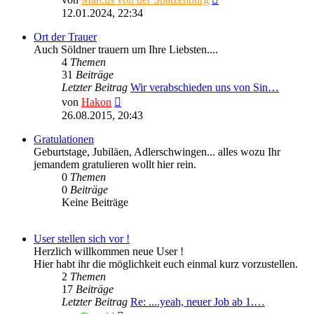
Beitrag
12.01.2024, 22:34
Ort der Trauer
Auch Söldner trauern um Ihre Liebsten....
4
Themen
31
Beiträge
Letzter Beitrag
Wir verabschieden uns von Sin…
Neuester
von
Hakon
Beitrag
26.08.2015, 20:43
Gratulationen
Geburtstage, Jubiläen, Adlerschwingen... alles wozu Ihr
jemandem gratulieren wollt hier rein.
0
Themen
0
Beiträge
Keine Beiträge
User stellen sich vor !
Herzlich willkommen neue User !
Hier habt ihr die möglichkeit euch einmal kurz vorzustellen.
2
Themen
17
Beiträge
Letzter Beitrag
Re: ....yeah, neuer Job ab 1.…
Neuester