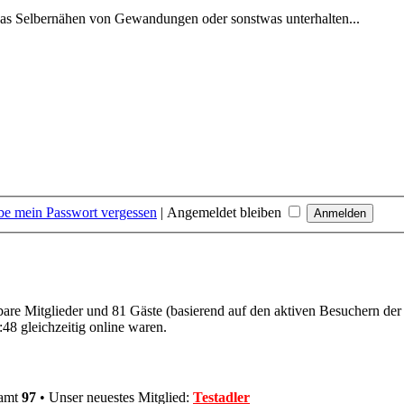
 das Selbernähen von Gewandungen oder sonstwas unterhalten...
be mein Passwort vergessen
|
Angemeldet bleiben
tbare Mitglieder und 81 Gäste (basierend auf den aktiven Besuchern der
48 gleichzeitig online waren.
samt
97
• Unser neuestes Mitglied:
Testadler