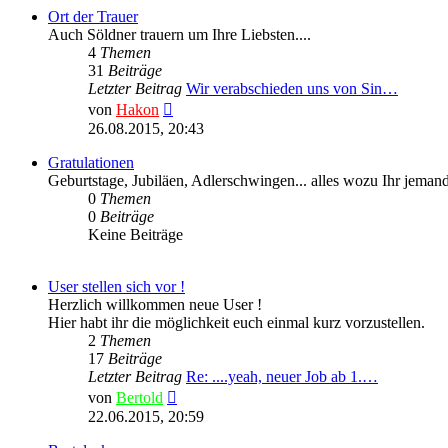
Ort der Trauer
Auch Söldner trauern um Ihre Liebsten....
4
Themen
31
Beiträge
Letzter Beitrag
Wir verabschieden uns von Sin…
Neuester
von
Hakon
Beitrag
26.08.2015, 20:43
Gratulationen
Geburtstage, Jubiläen, Adlerschwingen... alles wozu Ihr jemande
0
Themen
0
Beiträge
Keine Beiträge
User stellen sich vor !
Herzlich willkommen neue User !
Hier habt ihr die möglichkeit euch einmal kurz vorzustellen.
2
Themen
17
Beiträge
Letzter Beitrag
Re: ....yeah, neuer Job ab 1.…
Neuester
von
Bertold
Beitrag
22.06.2015, 20:59