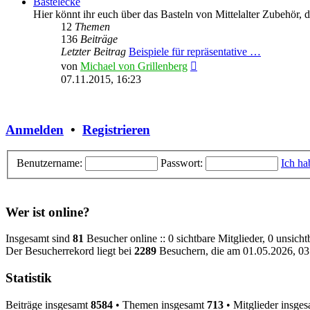
Bastelecke
Hier könnt ihr euch über das Basteln von Mittelalter Zubehör,
12
Themen
136
Beiträge
Letzter Beitrag
Beispiele für repräsentative …
Neuester
von
Michael von Grillenberg
Beitrag
07.11.2015, 16:23
Anmelden
•
Registrieren
Benutzername:
Passwort:
Ich ha
Wer ist online?
Insgesamt sind
81
Besucher online :: 0 sichtbare Mitglieder, 0 unsich
Der Besucherrekord liegt bei
2289
Besuchern, die am 01.05.2026, 03:
Statistik
Beiträge insgesamt
8584
• Themen insgesamt
713
• Mitglieder insge