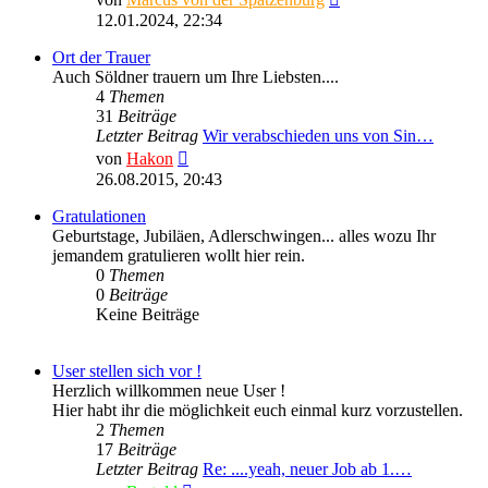
Beitrag
12.01.2024, 22:34
Ort der Trauer
Auch Söldner trauern um Ihre Liebsten....
4
Themen
31
Beiträge
Letzter Beitrag
Wir verabschieden uns von Sin…
Neuester
von
Hakon
Beitrag
26.08.2015, 20:43
Gratulationen
Geburtstage, Jubiläen, Adlerschwingen... alles wozu Ihr
jemandem gratulieren wollt hier rein.
0
Themen
0
Beiträge
Keine Beiträge
User stellen sich vor !
Herzlich willkommen neue User !
Hier habt ihr die möglichkeit euch einmal kurz vorzustellen.
2
Themen
17
Beiträge
Letzter Beitrag
Re: ....yeah, neuer Job ab 1.…
Neuester