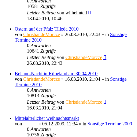
0
Antworten
10581
Zugriffe
Letzter Beitrag
von
wilhelmtell
18.04.2010, 10:46
Ostern auf der Pfalz Tilleda 2010
von
ChristiandeMorcze
» 26.03.2010, 22:43 » in
Sonstige
Termine 2010
0
Antworten
10641
Zugriffe
Letzter Beitrag
von
ChristiandeMorcze
26.03.2010, 22:43
Beltane-Nacht in Rübeland am 30.04.2010
von
ChristiandeMorcze
» 16.03.2010, 21:04 » in
Sonstige
Termine 2010
0
Antworten
10813
Zugriffe
Letzter Beitrag
von
ChristiandeMorcze
16.03.2010, 21:04
Mittelalterlicher weihnachtsmarkt
von
Ragnar
» 05.12.2009, 12:34 » in
Sonstige Termine 2009
0
Antworten
10756
Zugriffe