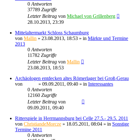
0
Antworten
37789
Zugriffe
Letzter Beitrag
von
Michael von Grillenberg
28.10.2013, 23:39
Mittelaltermarkt Schloss Schaumburg
von
Mallin
» 23.08.2013, 18:53 » in
Märkte und Termine
2013
0
Antworten
11782
Zugriffe
Letzter Beitrag
von
Mallin
23.08.2013, 18:53
Archäologen entdecken altes Römerlager bei Groß-Gerau
von
Sinaris
» 09.09.2011, 09:40 » in
Interessantes
0
Antworten
12160
Zugriffe
Letzter Beitrag
von
Sinaris
09.09.2011, 09:40
Ritterspiele in Herrmannsburg bei Celle 27.5.- 29.5. 2011
von
ChristiandeMorcze
» 18.05.2011, 08:04 » in
Sonstige
Termine 2011
0
Antworten