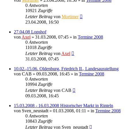
von
Mortimer
» 23.04.2008, 16:50 » in
Termine 2008
0
Antworten
10921
Zugriffe
Letzter Beitrag
von
Mortimer
23.04.2008, 16:50
27.04.08 Lopshof
von
Axel
» 31.03.2008, 07:45 » in
Termine 2008
0
Antworten
11018
Zugriffe
Letzter Beitrag
von
Axel
31.03.2008, 07:45
10.02.-15.06. Oldenburg, Friedrich II., Landesausstellung
von
CAB
» 09.03.2008, 16:45 » in
Termine 2008
0
Antworten
10994
Zugriffe
Letzter Beitrag
von
CAB
09.03.2008, 16:45
15.03.2008 - 16.03.2008 Historischer Markt in Rinteln
von
Sven_neustadt
» 01.03.2008, 01:11 » in
Termine 2008
0
Antworten
10843
Zugriffe
Letzter Beitrag
von
Sven_neustadt