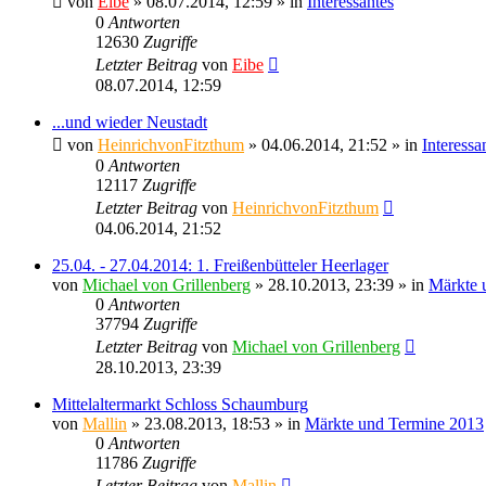
von
Eibe
» 08.07.2014, 12:59 » in
Interessantes
0
Antworten
12630
Zugriffe
Letzter Beitrag
von
Eibe
08.07.2014, 12:59
...und wieder Neustadt
von
HeinrichvonFitzthum
» 04.06.2014, 21:52 » in
Interessa
0
Antworten
12117
Zugriffe
Letzter Beitrag
von
HeinrichvonFitzthum
04.06.2014, 21:52
25.04. - 27.04.2014: 1. Freißenbütteler Heerlager
von
Michael von Grillenberg
» 28.10.2013, 23:39 » in
Märkte 
0
Antworten
37794
Zugriffe
Letzter Beitrag
von
Michael von Grillenberg
28.10.2013, 23:39
Mittelaltermarkt Schloss Schaumburg
von
Mallin
» 23.08.2013, 18:53 » in
Märkte und Termine 2013
0
Antworten
11786
Zugriffe
Letzter Beitrag
von
Mallin