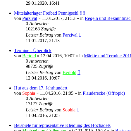
29.01.2020, 16:41
Mittelalterlager Freibad Pennigsehl !!!!
von
Parzival
» 11.01.2017, 21:13 » in
Regeln und Bekanntmac
0
Antworten
102168
Zugriffe
Letzter Beitrag
von
Parzival
11.01.2017, 21:13
Termine - Überblick
von
Bertold
» 12.04.2016, 10:07 » in
Märkte und Termine 201
0
Antworten
98725
Zugriffe
Letzter Beitrag
von
Bertold
12.04.2016, 10:07
Hut aus dem 17. Jahrhundert
von
Sophia
» 11.04.2016, 21:05 » in
Plauderecke (Offtopic)
0
Antworten
13177
Zugriffe
Letzter Beitrag
von
Sophia
11.04.2016, 21:05
Beispiele für repräsentative Kleidung des Hochadels
von
Michael von Grillenberg
» 07.11.2015, 16:23 » in
Bastele