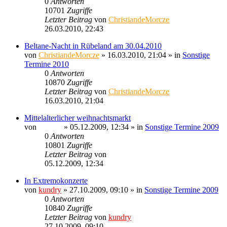
0
Antworten
10701
Zugriffe
Letzter Beitrag
von
ChristiandeMorcze
26.03.2010, 22:43
Beltane-Nacht in Rübeland am 30.04.2010
von
ChristiandeMorcze
» 16.03.2010, 21:04 » in
Sonstige
Termine 2010
0
Antworten
10870
Zugriffe
Letzter Beitrag
von
ChristiandeMorcze
16.03.2010, 21:04
Mittelalterlicher weihnachtsmarkt
von
Ragnar
» 05.12.2009, 12:34 » in
Sonstige Termine 2009
0
Antworten
10801
Zugriffe
Letzter Beitrag
von
Ragnar
05.12.2009, 12:34
In Extremokonzerte
von
kundry
» 27.10.2009, 09:10 » in
Sonstige Termine 2009
0
Antworten
10840
Zugriffe
Letzter Beitrag
von
kundry
27.10.2009, 09:10