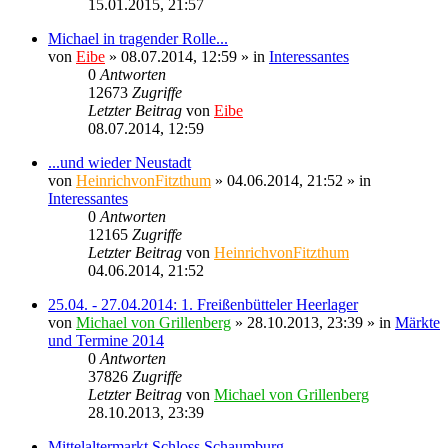
15.01.2015, 21:57
Michael in tragender Rolle...
von
Eibe
» 08.07.2014, 12:59 » in
Interessantes
0
Antworten
12673
Zugriffe
Letzter Beitrag
von
Eibe
08.07.2014, 12:59
...und wieder Neustadt
von
HeinrichvonFitzthum
» 04.06.2014, 21:52 » in
Interessantes
0
Antworten
12165
Zugriffe
Letzter Beitrag
von
HeinrichvonFitzthum
04.06.2014, 21:52
25.04. - 27.04.2014: 1. Freißenbütteler Heerlager
von
Michael von Grillenberg
» 28.10.2013, 23:39 » in
Märkte
und Termine 2014
0
Antworten
37826
Zugriffe
Letzter Beitrag
von
Michael von Grillenberg
28.10.2013, 23:39
Mittelaltermarkt Schloss Schaumburg