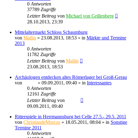
0
Antworten
37789
Zugriffe
Letzter Beitrag
von
Michael von Grillenberg
28.10.2013, 23:39
Mittelaltermarkt Schloss Schaumburg
von
Mallin
» 23.08.2013, 18:53 » in
Märkte und Termine
2013
0
Antworten
11782
Zugriffe
Letzter Beitrag
von
Mallin
23.08.2013, 18:53
Archäologen entdecken altes Römerlager bei Groß-Gerau
von
Sinaris
» 09.09.2011, 09:40 » in
Interessantes
0
Antworten
12161
Zugriffe
Letzter Beitrag
von
Sinaris
09.09.2011, 09:40
Ritterspiele in Herrmannsburg bei Celle 27.5.- 29.5. 2011
von
ChristiandeMorcze
» 18.05.2011, 08:04 » in
Sonstige
Termine 2011
0
Antworten