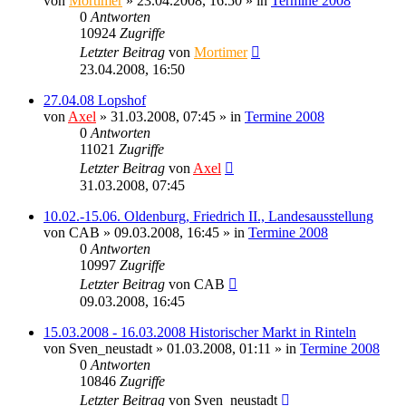
von
Mortimer
» 23.04.2008, 16:50 » in
Termine 2008
0
Antworten
10924
Zugriffe
Letzter Beitrag
von
Mortimer
23.04.2008, 16:50
27.04.08 Lopshof
von
Axel
» 31.03.2008, 07:45 » in
Termine 2008
0
Antworten
11021
Zugriffe
Letzter Beitrag
von
Axel
31.03.2008, 07:45
10.02.-15.06. Oldenburg, Friedrich II., Landesausstellung
von
CAB
» 09.03.2008, 16:45 » in
Termine 2008
0
Antworten
10997
Zugriffe
Letzter Beitrag
von
CAB
09.03.2008, 16:45
15.03.2008 - 16.03.2008 Historischer Markt in Rinteln
von
Sven_neustadt
» 01.03.2008, 01:11 » in
Termine 2008
0
Antworten
10846
Zugriffe
Letzter Beitrag
von
Sven_neustadt