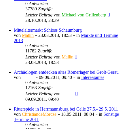
0
Antworten
37789
Zugriffe
Letzter Beitrag
von
Michael von Grillenberg
28.10.2013, 23:39
Mittelaltermarkt Schloss Schaumburg
von
Mallin
» 23.08.2013, 18:53 » in
Märkte und Termine
2013
0
Antworten
11782
Zugriffe
Letzter Beitrag
von
Mallin
23.08.2013, 18:53
Archäologen entdecken altes Römerlager bei Groß-Gerau
von
Sinaris
» 09.09.2011, 09:40 » in
Interessantes
0
Antworten
12163
Zugriffe
Letzter Beitrag
von
Sinaris
09.09.2011, 09:40
Ritterspiele in Herrmannsburg bei Celle 27.5.- 29.5. 2011
von
ChristiandeMorcze
» 18.05.2011, 08:04 » in
Sonstige
Termine 2011
0
Antworten