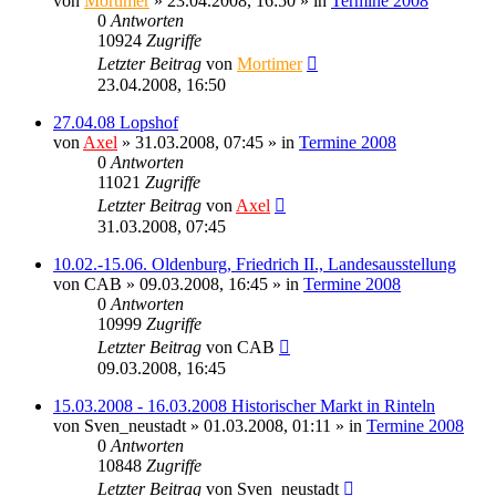
von
Mortimer
» 23.04.2008, 16:50 » in
Termine 2008
0
Antworten
10924
Zugriffe
Letzter Beitrag
von
Mortimer
23.04.2008, 16:50
27.04.08 Lopshof
von
Axel
» 31.03.2008, 07:45 » in
Termine 2008
0
Antworten
11021
Zugriffe
Letzter Beitrag
von
Axel
31.03.2008, 07:45
10.02.-15.06. Oldenburg, Friedrich II., Landesausstellung
von
CAB
» 09.03.2008, 16:45 » in
Termine 2008
0
Antworten
10999
Zugriffe
Letzter Beitrag
von
CAB
09.03.2008, 16:45
15.03.2008 - 16.03.2008 Historischer Markt in Rinteln
von
Sven_neustadt
» 01.03.2008, 01:11 » in
Termine 2008
0
Antworten
10848
Zugriffe
Letzter Beitrag
von
Sven_neustadt