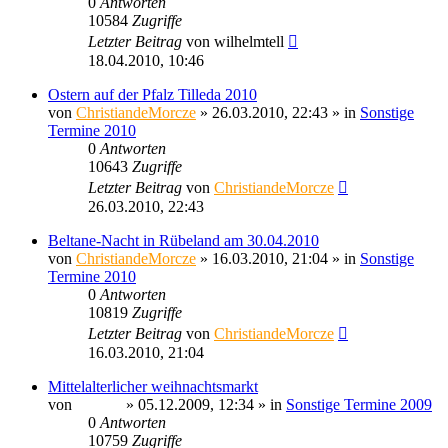
0
Antworten
10584
Zugriffe
Letzter Beitrag
von
wilhelmtell
18.04.2010, 10:46
Ostern auf der Pfalz Tilleda 2010
von
ChristiandeMorcze
» 26.03.2010, 22:43 » in
Sonstige
Termine 2010
0
Antworten
10643
Zugriffe
Letzter Beitrag
von
ChristiandeMorcze
26.03.2010, 22:43
Beltane-Nacht in Rübeland am 30.04.2010
von
ChristiandeMorcze
» 16.03.2010, 21:04 » in
Sonstige
Termine 2010
0
Antworten
10819
Zugriffe
Letzter Beitrag
von
ChristiandeMorcze
16.03.2010, 21:04
Mittelalterlicher weihnachtsmarkt
von
Ragnar
» 05.12.2009, 12:34 » in
Sonstige Termine 2009
0
Antworten
10759
Zugriffe