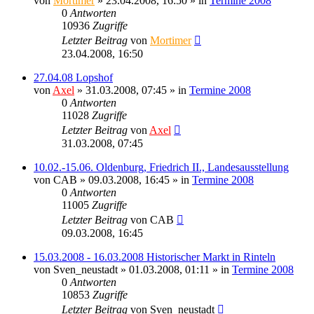
von
Mortimer
» 23.04.2008, 16:50 » in
Termine 2008
0
Antworten
10936
Zugriffe
Letzter Beitrag
von
Mortimer
23.04.2008, 16:50
27.04.08 Lopshof
von
Axel
» 31.03.2008, 07:45 » in
Termine 2008
0
Antworten
11028
Zugriffe
Letzter Beitrag
von
Axel
31.03.2008, 07:45
10.02.-15.06. Oldenburg, Friedrich II., Landesausstellung
von
CAB
» 09.03.2008, 16:45 » in
Termine 2008
0
Antworten
11005
Zugriffe
Letzter Beitrag
von
CAB
09.03.2008, 16:45
15.03.2008 - 16.03.2008 Historischer Markt in Rinteln
von
Sven_neustadt
» 01.03.2008, 01:11 » in
Termine 2008
0
Antworten
10853
Zugriffe
Letzter Beitrag
von
Sven_neustadt