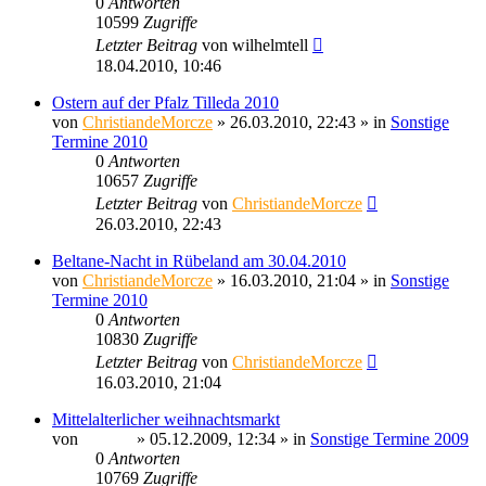
0
Antworten
10599
Zugriffe
Letzter Beitrag
von
wilhelmtell
18.04.2010, 10:46
Ostern auf der Pfalz Tilleda 2010
von
ChristiandeMorcze
» 26.03.2010, 22:43 » in
Sonstige
Termine 2010
0
Antworten
10657
Zugriffe
Letzter Beitrag
von
ChristiandeMorcze
26.03.2010, 22:43
Beltane-Nacht in Rübeland am 30.04.2010
von
ChristiandeMorcze
» 16.03.2010, 21:04 » in
Sonstige
Termine 2010
0
Antworten
10830
Zugriffe
Letzter Beitrag
von
ChristiandeMorcze
16.03.2010, 21:04
Mittelalterlicher weihnachtsmarkt
von
Ragnar
» 05.12.2009, 12:34 » in
Sonstige Termine 2009
0
Antworten
10769
Zugriffe