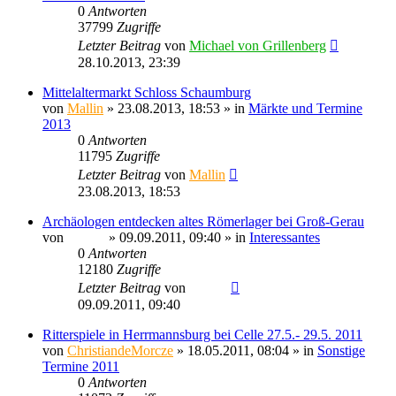
0
Antworten
37799
Zugriffe
Letzter Beitrag
von
Michael von Grillenberg
28.10.2013, 23:39
Mittelaltermarkt Schloss Schaumburg
von
Mallin
» 23.08.2013, 18:53 » in
Märkte und Termine
2013
0
Antworten
11795
Zugriffe
Letzter Beitrag
von
Mallin
23.08.2013, 18:53
Archäologen entdecken altes Römerlager bei Groß-Gerau
von
Sinaris
» 09.09.2011, 09:40 » in
Interessantes
0
Antworten
12180
Zugriffe
Letzter Beitrag
von
Sinaris
09.09.2011, 09:40
Ritterspiele in Herrmannsburg bei Celle 27.5.- 29.5. 2011
von
ChristiandeMorcze
» 18.05.2011, 08:04 » in
Sonstige
Termine 2011
0
Antworten