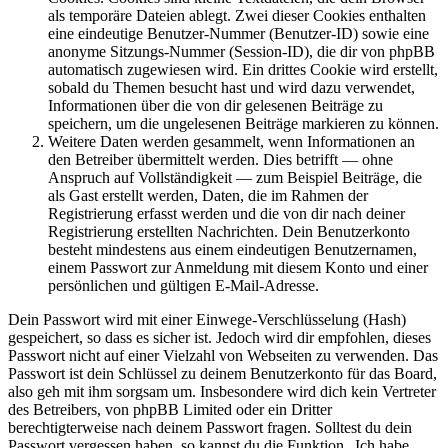
als temporäre Dateien ablegt. Zwei dieser Cookies enthalten
eine eindeutige Benutzer-Nummer (Benutzer-ID) sowie eine
anonyme Sitzungs-Nummer (Session-ID), die dir von phpBB
automatisch zugewiesen wird. Ein drittes Cookie wird erstellt,
sobald du Themen besucht hast und wird dazu verwendet,
Informationen über die von dir gelesenen Beiträge zu
speichern, um die ungelesenen Beiträge markieren zu können.
Weitere Daten werden gesammelt, wenn Informationen an
den Betreiber übermittelt werden. Dies betrifft — ohne
Anspruch auf Vollständigkeit — zum Beispiel Beiträge, die
als Gast erstellt werden, Daten, die im Rahmen der
Registrierung erfasst werden und die von dir nach deiner
Registrierung erstellten Nachrichten. Dein Benutzerkonto
besteht mindestens aus einem eindeutigen Benutzernamen,
einem Passwort zur Anmeldung mit diesem Konto und einer
persönlichen und gültigen E-Mail-Adresse.
Dein Passwort wird mit einer Einwege-Verschlüsselung (Hash)
gespeichert, so dass es sicher ist. Jedoch wird dir empfohlen, dieses
Passwort nicht auf einer Vielzahl von Webseiten zu verwenden. Das
Passwort ist dein Schlüssel zu deinem Benutzerkonto für das Board,
also geh mit ihm sorgsam um. Insbesondere wird dich kein Vertreter
des Betreibers, von phpBB Limited oder ein Dritter
berechtigterweise nach deinem Passwort fragen. Solltest du dein
Passwort vergessen haben, so kannst du die Funktion „Ich habe