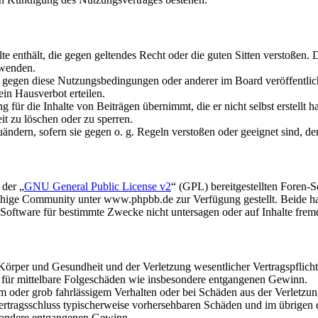
alte enthält, die gegen geltendes Recht oder die guten Sitten verstoßen. 
rwenden.
n gegen diese Nutzungsbedingungen oder anderer im Board veröffentli
in Hausverbot erteilen.
für die Inhalte von Beiträgen übernimmt, die er nicht selbst erstellt 
it zu löschen oder zu sperren.
uändern, sofern sie gegen o. g. Regeln verstoßen oder geeignet sind, 
 der „
GNU General Public License v2
“ (GPL) bereitgestellten Foren
hige Community unter www.phpbb.de zur Verfügung gestellt. Beide hab
oftware für bestimmte Zwecke nicht untersagen oder auf Inhalte frem
rper und Gesundheit und der Verletzung wesentlicher Vertragspflichten
ch für mittelbare Folgeschäden wie insbesondere entgangenen Gewinn.
em oder grob fahrlässigem Verhalten oder bei Schäden aus der Verletz
i Vertragsschluss typischerweise vorhersehbaren Schäden und im übrigen
besondere entgangenen Gewinn.