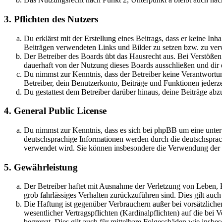
3. Pflichten des Nutzers
Du erklärst mit der Erstellung eines Beitrags, dass er keine Inh
Beiträgen verwendeten Links und Bilder zu setzen bzw. zu ve
Der Betreiber des Boards übt das Hausrecht aus. Bei Verstöße
dauerhaft von der Nutzung dieses Boards ausschließen und dir e
Du nimmst zur Kenntnis, dass der Betreiber keine Verantwortung 
Betreiber, dein Benutzerkonto, Beiträge und Funktionen jederze
Du gestattest dem Betreiber darüber hinaus, deine Beiträge abz
4. General Public License
Du nimmst zur Kenntnis, dass es sich bei phpBB um eine unter
deutschsprachige Informationen werden durch die deutschsprac
verwendet wird. Sie können insbesondere die Verwendung der S
5. Gewährleistung
Der Betreiber haftet mit Ausnahme der Verletzung von Leben, Kö
grob fahrlässiges Verhalten zurückzuführen sind. Dies gilt au
Die Haftung ist gegenüber Verbrauchern außer bei vorsätzlich
wesentlicher Vertragspflichten (Kardinalpflichten) auf die be
begrenzt. Dies gilt auch für mittelbare Folgeschäden wie ins