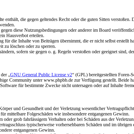
alte enthält, die gegen geltendes Recht oder die guten Sitten verstoßen. 
rwenden.
n gegen diese Nutzungsbedingungen oder anderer im Board veröffentli
in Hausverbot erteilen.
für die Inhalte von Beiträgen übernimmt, die er nicht selbst erstellt 
it zu löschen oder zu sperren.
uändern, sofern sie gegen o. g. Regeln verstoßen oder geeignet sind, 
 der „
GNU General Public License v2
“ (GPL) bereitgestellten Foren
hige Community unter www.phpbb.de zur Verfügung gestellt. Beide hab
oftware für bestimmte Zwecke nicht untersagen oder auf Inhalte frem
rper und Gesundheit und der Verletzung wesentlicher Vertragspflichten
ch für mittelbare Folgeschäden wie insbesondere entgangenen Gewinn.
em oder grob fahrlässigem Verhalten oder bei Schäden aus der Verletz
i Vertragsschluss typischerweise vorhersehbaren Schäden und im übrigen
besondere entgangenen Gewinn.