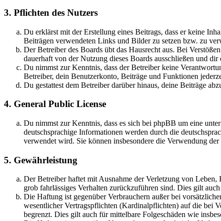
3. Pflichten des Nutzers
Du erklärst mit der Erstellung eines Beitrags, dass er keine Inh
Beiträgen verwendeten Links und Bilder zu setzen bzw. zu ve
Der Betreiber des Boards übt das Hausrecht aus. Bei Verstöße
dauerhaft von der Nutzung dieses Boards ausschließen und dir e
Du nimmst zur Kenntnis, dass der Betreiber keine Verantwortung 
Betreiber, dein Benutzerkonto, Beiträge und Funktionen jederze
Du gestattest dem Betreiber darüber hinaus, deine Beiträge abz
4. General Public License
Du nimmst zur Kenntnis, dass es sich bei phpBB um eine unter
deutschsprachige Informationen werden durch die deutschsprac
verwendet wird. Sie können insbesondere die Verwendung der S
5. Gewährleistung
Der Betreiber haftet mit Ausnahme der Verletzung von Leben, Kö
grob fahrlässiges Verhalten zurückzuführen sind. Dies gilt au
Die Haftung ist gegenüber Verbrauchern außer bei vorsätzlich
wesentlicher Vertragspflichten (Kardinalpflichten) auf die be
begrenzt. Dies gilt auch für mittelbare Folgeschäden wie ins