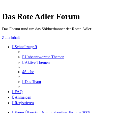
Das Rote Adler Forum
Das Forum rund um das Söldnerbanner der Roten Adler
Zum Inhalt
Schnellzugriff
Unbeantwortete Themen
Aktive Themen
Suche
Das Team
FAQ
Anmelden
Registrieren
Foren-Übersicht
Archiv
Sonstige Termine 2009