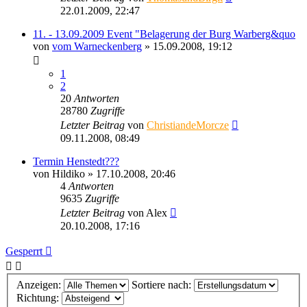
22.01.2009, 22:47
11. - 13.09.2009 Event "Belagerung der Burg Warberg&quo
von
vom Warneckenberg
» 15.09.2008, 19:12
1
2
20
Antworten
28780
Zugriffe
Letzter Beitrag
von
ChristiandeMorcze
09.11.2008, 08:49
Termin Henstedt???
von
Hildiko
» 17.10.2008, 20:46
4
Antworten
9635
Zugriffe
Letzter Beitrag
von
Alex
20.10.2008, 17:16
Gesperrt
Anzeigen:
Sortiere nach:
Richtung: