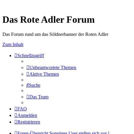
Das Rote Adler Forum
Das Forum rund um das Söldnerbanner der Roten Adler
Zum Inhalt
Schnellzugriff
Unbeantwortete Themen
Aktive Themen
Suche
Das Team
FAQ
Anmelden
Registrieren
Foren-Übersicht
Sonstiges
User stellen sich vor !