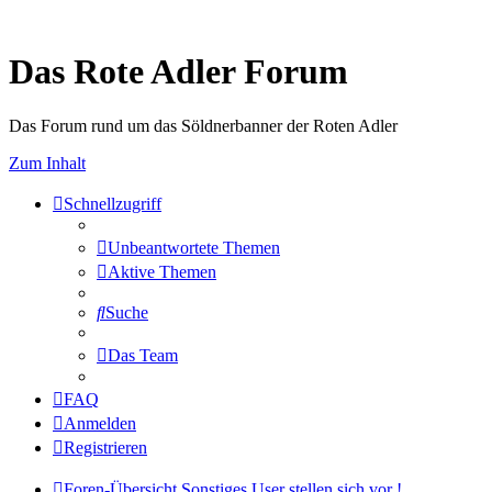
Das Rote Adler Forum
Das Forum rund um das Söldnerbanner der Roten Adler
Zum Inhalt
Schnellzugriff
Unbeantwortete Themen
Aktive Themen
Suche
Das Team
FAQ
Anmelden
Registrieren
Foren-Übersicht
Sonstiges
User stellen sich vor !