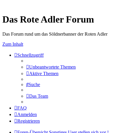
Das Rote Adler Forum
Das Forum rund um das Söldnerbanner der Roten Adler
Zum Inhalt
Schnellzugriff
Unbeantwortete Themen
Aktive Themen
Suche
Das Team
FAQ
Anmelden
Registrieren
Foren-Übersicht
Sonstiges
User stellen sich vor !