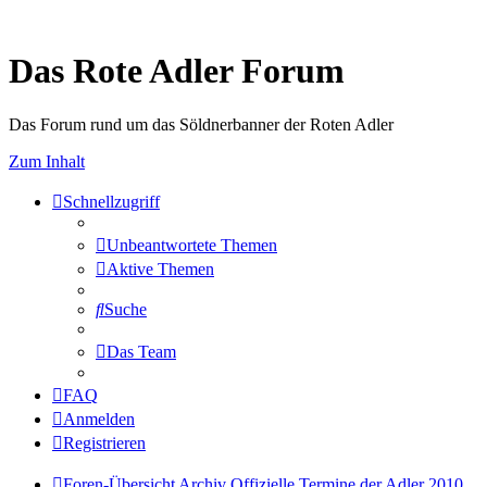
Das Rote Adler Forum
Das Forum rund um das Söldnerbanner der Roten Adler
Zum Inhalt
Schnellzugriff
Unbeantwortete Themen
Aktive Themen
Suche
Das Team
FAQ
Anmelden
Registrieren
Foren-Übersicht
Archiv
Offizielle Termine der Adler 2010