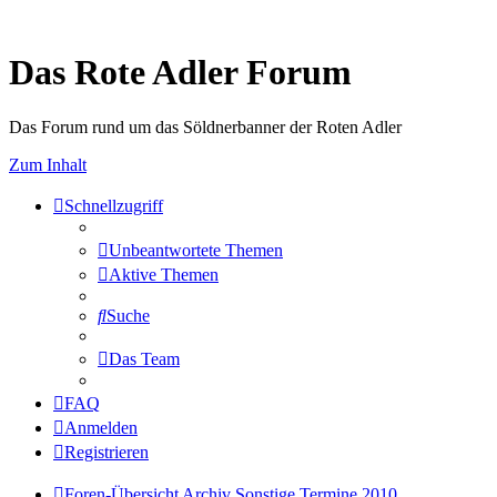
Das Rote Adler Forum
Das Forum rund um das Söldnerbanner der Roten Adler
Zum Inhalt
Schnellzugriff
Unbeantwortete Themen
Aktive Themen
Suche
Das Team
FAQ
Anmelden
Registrieren
Foren-Übersicht
Archiv
Sonstige Termine 2010