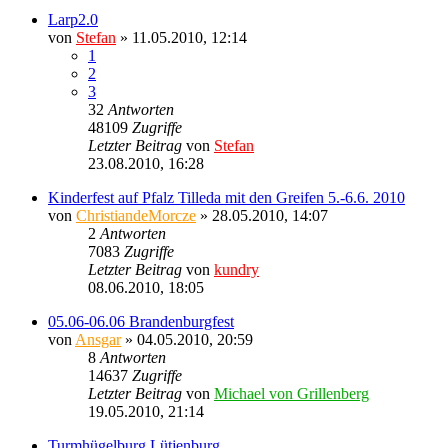
Larp2.0
von
Stefan
» 11.05.2010, 12:14
1
2
3
32
Antworten
48109
Zugriffe
Letzter Beitrag
von
Stefan
23.08.2010, 16:28
Kinderfest auf Pfalz Tilleda mit den Greifen 5.-6.6. 2010
von
ChristiandeMorcze
» 28.05.2010, 14:07
2
Antworten
7083
Zugriffe
Letzter Beitrag
von
kundry
08.06.2010, 18:05
05.06-06.06 Brandenburgfest
von
Ansgar
» 04.05.2010, 20:59
8
Antworten
14637
Zugriffe
Letzter Beitrag
von
Michael von Grillenberg
19.05.2010, 21:14
Turmhügelburg Lütjenburg