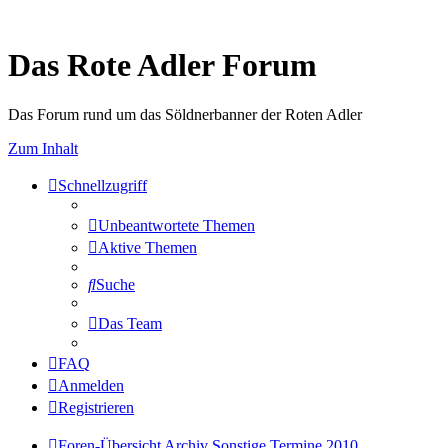
Das Rote Adler Forum
Das Forum rund um das Söldnerbanner der Roten Adler
Zum Inhalt
Schnellzugriff
Unbeantwortete Themen
Aktive Themen
Suche
Das Team
FAQ
Anmelden
Registrieren
Foren-Übersicht
Archiv
Sonstige Termine 2010