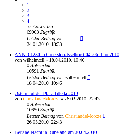
1
2
3
4
52
Antworten
69903
Zugriffe
Letzter Beitrag
von
Ragnar
24.04.2010, 18:33
ANNO 1280 in Gütersloh-Isselhorst 04.-06. Juni 2010
von
wilhelmtell
» 18.04.2010, 10:46
0
Antworten
10591
Zugriffe
Letzter Beitrag
von
wilhelmtell
18.04.2010, 10:46
Ostern auf der Pfalz Tilleda 2010
von
ChristiandeMorcze
» 26.03.2010, 22:43
0
Antworten
10650
Zugriffe
Letzter Beitrag
von
ChristiandeMorcze
26.03.2010, 22:43
Beltane-Nacht in Rübeland am 30.04.2010