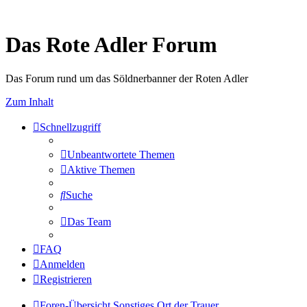
Das Rote Adler Forum
Das Forum rund um das Söldnerbanner der Roten Adler
Zum Inhalt
Schnellzugriff
Unbeantwortete Themen
Aktive Themen
Suche
Das Team
FAQ
Anmelden
Registrieren
Foren-Übersicht
Sonstiges
Ort der Trauer