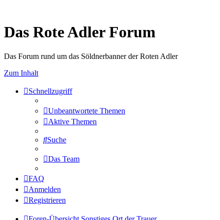
Das Rote Adler Forum
Das Forum rund um das Söldnerbanner der Roten Adler
Zum Inhalt
Schnellzugriff
Unbeantwortete Themen
Aktive Themen
Suche
Das Team
FAQ
Anmelden
Registrieren
Foren-Übersicht
Sonstiges
Ort der Trauer