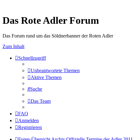
Das Rote Adler Forum
Das Forum rund um das Söldnerbanner der Roten Adler
Zum Inhalt
Schnellzugriff
Unbeantwortete Themen
Aktive Themen
Suche
Das Team
FAQ
Anmelden
Registrieren
Foren-Übersicht
Archiv
Offizielle Termine der Adler 2011