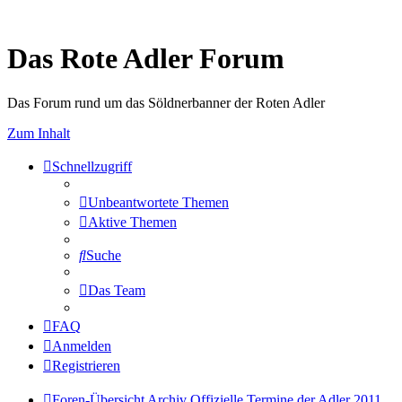
Das Rote Adler Forum
Das Forum rund um das Söldnerbanner der Roten Adler
Zum Inhalt
Schnellzugriff
Unbeantwortete Themen
Aktive Themen
Suche
Das Team
FAQ
Anmelden
Registrieren
Foren-Übersicht
Archiv
Offizielle Termine der Adler 2011