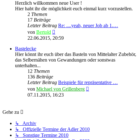
Herzlich willkommen neue User !
Hier habt ihr die möglichkeit euch einmal kurz vorzustellen.
2
Themen
17
Beiträge
Letzter Beitrag
Re: ....yeah, neuer Job ab 1.…
Neuester
von
Bertold
Beitrag
22.06.2015, 20:59
Bastelecke
Hier könnt ihr euch über das Basteln von Mittelalter Zubehör,
das Selbernähen von Gewandungen oder sonstwas
unterhalten...
12
Themen
136
Beiträge
Letzter Beitrag
Beispiele für repräsentative …
Neuester
von
Michael von Grillenberg
Beitrag
07.11.2015, 16:23
Gehe zu
↳ Archiv
↳ Offizielle Termine der Adler 2010
↳ Sonstige Termine 2010