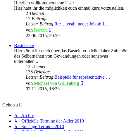
Herzlich willkommen neue User !
Hier habt ihr die möglichkeit euch einmal kurz vorzustellen.
2
Themen
17
Beiträge
Letzter Beitrag
Re: ....yeah, neuer Job ab 1.…
Neuester
von
Bertold
Beitrag
22.06.2015, 20:59
Bastelecke
Hier könnt ihr euch über das Basteln von Mittelalter Zubehör,
das Selbernähen von Gewandungen oder sonstwas
unterhalten...
12
Themen
136
Beiträge
Letzter Beitrag
Beispiele für repräsentative …
Neuester
von
Michael von Grillenberg
Beitrag
07.11.2015, 16:23
Gehe zu
↳ Archiv
↳ Offizielle Termine der Adler 2010
↳ Sonstige Termine 2010