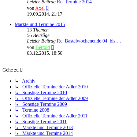
Letzter Beitrag
Re: Termine 2014
Neuester
von
Axel
Beitrag
19.09.2014, 21:17
Märkte und Termine 2015
13
Themen
56
Beiträge
Letzter Beitrag
Re: Bastelwochenende 04. bis …
Neuester
von
Bertold
Beitrag
03.12.2015, 18:50
Gehe zu
↳ Archiv
↳ Offizielle Termine der Adler 2010
↳ Sonstige Termine 2010
↳ Offizielle Termine der Adler 2009
↳ Sonstige Termine 2009
↳ Termine 2008
↳ Offizielle Termine der Adler 2011
↳ Sonstige Termine 2011
↳ Märkte und Termine 2013
↳ Märkte und Termine 2014