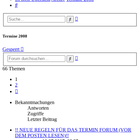
Suche
Erweiterte
Suche
Suche
Termine 2008
Gesperrt
Erweiterte
Suche
Suche
66 Themen
1
2
Nächste
Bekanntmachungen
Antworten
Zugriffe
Letzter Beitrag
!! NEUE REGELN FÜR DAS TERMIN FORUM (VOR
DEM POSTEN LESEN)!!