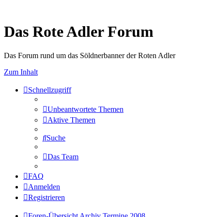
Das Rote Adler Forum
Das Forum rund um das Söldnerbanner der Roten Adler
Zum Inhalt
Schnellzugriff
Unbeantwortete Themen
Aktive Themen
Suche
Das Team
FAQ
Anmelden
Registrieren
Foren-Übersicht
Archiv
Termine 2008