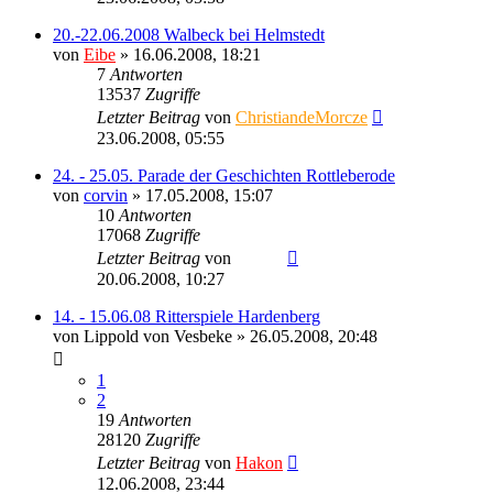
20.-22.06.2008 Walbeck bei Helmstedt
von
Eibe
» 16.06.2008, 18:21
7
Antworten
13537
Zugriffe
Letzter Beitrag
von
ChristiandeMorcze
23.06.2008, 05:55
24. - 25.05. Parade der Geschichten Rottleberode
von
corvin
» 17.05.2008, 15:07
10
Antworten
17068
Zugriffe
Letzter Beitrag
von
Sinaris
20.06.2008, 10:27
14. - 15.06.08 Ritterspiele Hardenberg
von
Lippold von Vesbeke
» 26.05.2008, 20:48
1
2
19
Antworten
28120
Zugriffe
Letzter Beitrag
von
Hakon
12.06.2008, 23:44