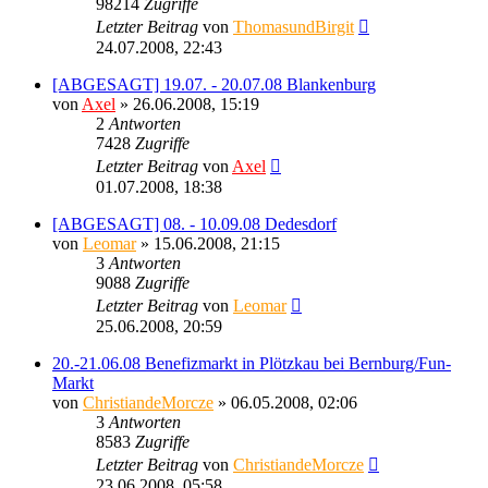
98214
Zugriffe
Letzter Beitrag
von
ThomasundBirgit
24.07.2008, 22:43
[ABGESAGT] 19.07. - 20.07.08 Blankenburg
von
Axel
» 26.06.2008, 15:19
2
Antworten
7428
Zugriffe
Letzter Beitrag
von
Axel
01.07.2008, 18:38
[ABGESAGT] 08. - 10.09.08 Dedesdorf
von
Leomar
» 15.06.2008, 21:15
3
Antworten
9088
Zugriffe
Letzter Beitrag
von
Leomar
25.06.2008, 20:59
20.-21.06.08 Benefizmarkt in Plötzkau bei Bernburg/Fun-
Markt
von
ChristiandeMorcze
» 06.05.2008, 02:06
3
Antworten
8583
Zugriffe
Letzter Beitrag
von
ChristiandeMorcze
23.06.2008, 05:58