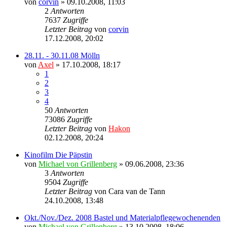
von
corvin
» 09.10.2008, 11:03
2
Antworten
7637
Zugriffe
Letzter Beitrag
von
corvin
17.12.2008, 20:02
28.11. - 30.11.08 Mölln
von
Axel
» 17.10.2008, 18:17
1
2
3
4
50
Antworten
73086
Zugriffe
Letzter Beitrag
von
Hakon
02.12.2008, 20:24
Kinofilm Die Päpstin
von
Michael von Grillenberg
» 09.06.2008, 23:36
3
Antworten
9504
Zugriffe
Letzter Beitrag
von
Cara van de Tann
24.10.2008, 13:48
Okt./Nov./Dez. 2008 Bastel und Materialpflegewochenenden
von
Michael von Grillenberg
» 13.10.2008, 18:06