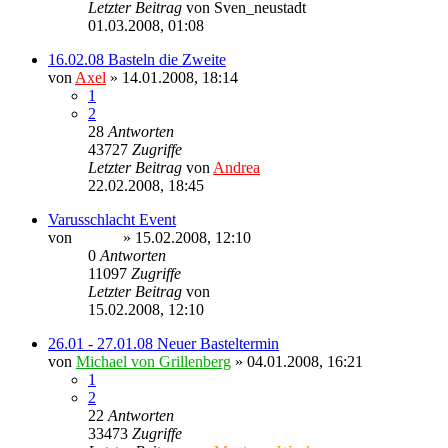
Letzter Beitrag
von
Sven_neustadt
01.03.2008, 01:08
16.02.08 Basteln die Zweite
von
Axel
» 14.01.2008, 18:14
1
2
28
Antworten
43727
Zugriffe
Letzter Beitrag
von
Andrea
22.02.2008, 18:45
Varusschlacht Event
von
Sinaris
» 15.02.2008, 12:10
0
Antworten
11097
Zugriffe
Letzter Beitrag
von
Sinaris
15.02.2008, 12:10
26.01 - 27.01.08 Neuer Basteltermin
von
Michael von Grillenberg
» 04.01.2008, 16:21
1
2
22
Antworten
33473
Zugriffe