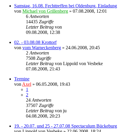
Samstag, 16.08. Fechttreffen bei Oldenburg, Einladung
von
Michael von Grillenberg
» 07.08.2008, 12:01
6
Antworten
14435
Zugriffe
Letzter Beitrag
von
Ragnar
09.08.2008, 12:38
02. - 03.08.08 Krottorf
von
vom Warneckenberg
» 24.06.2008, 20:45
2
Antworten
7508
Zugriffe
Letzter Beitrag
von
Lippold von Vesbeke
07.08.2008, 21:43
Termine
von
Axel
» 06.05.2008, 19:43
1
2
24
Antworten
37507
Zugriffe
Letzter Beitrag
von
ju
04.08.2008, 20:23
19. - 20.07. und 25 - 27.07.08 Spectaculum Bückeburg
von
Lippold von Vesbeke
» 22.06.2008, 18:24