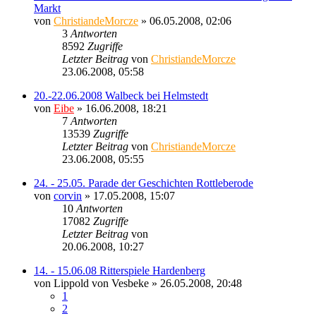
Markt
von
ChristiandeMorcze
» 06.05.2008, 02:06
3
Antworten
8592
Zugriffe
Letzter Beitrag
von
ChristiandeMorcze
23.06.2008, 05:58
20.-22.06.2008 Walbeck bei Helmstedt
von
Eibe
» 16.06.2008, 18:21
7
Antworten
13539
Zugriffe
Letzter Beitrag
von
ChristiandeMorcze
23.06.2008, 05:55
24. - 25.05. Parade der Geschichten Rottleberode
von
corvin
» 17.05.2008, 15:07
10
Antworten
17082
Zugriffe
Letzter Beitrag
von
Sinaris
20.06.2008, 10:27
14. - 15.06.08 Ritterspiele Hardenberg
von
Lippold von Vesbeke
» 26.05.2008, 20:48
1
2