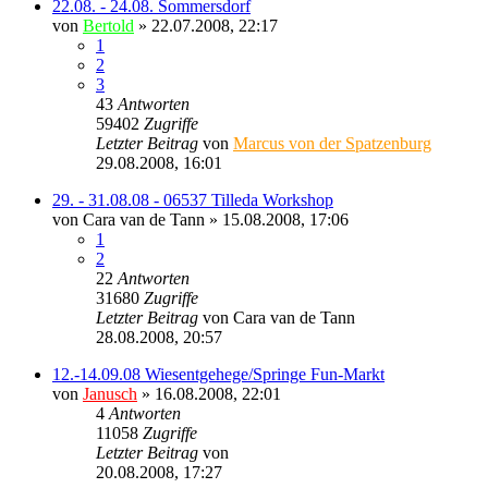
22.08. - 24.08. Sommersdorf
von
Bertold
» 22.07.2008, 22:17
1
2
3
43
Antworten
59402
Zugriffe
Letzter Beitrag
von
Marcus von der Spatzenburg
29.08.2008, 16:01
29. - 31.08.08 - 06537 Tilleda Workshop
von
Cara van de Tann
» 15.08.2008, 17:06
1
2
22
Antworten
31680
Zugriffe
Letzter Beitrag
von
Cara van de Tann
28.08.2008, 20:57
12.-14.09.08 Wiesentgehege/Springe Fun-Markt
von
Janusch
» 16.08.2008, 22:01
4
Antworten
11058
Zugriffe
Letzter Beitrag
von
Ragnar
20.08.2008, 17:27