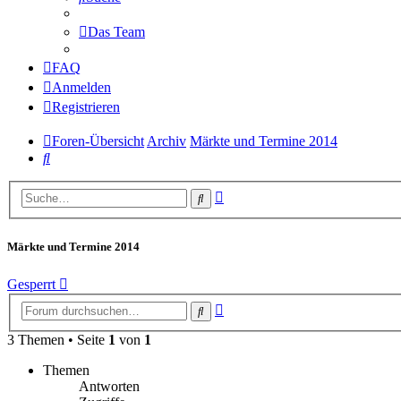
Das Team
FAQ
Anmelden
Registrieren
Foren-Übersicht
Archiv
Märkte und Termine 2014
Suche
Erweiterte
Suche
Suche
Märkte und Termine 2014
Gesperrt
Erweiterte
Suche
Suche
3 Themen • Seite
1
von
1
Themen
Antworten