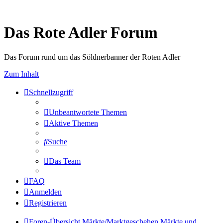
Das Rote Adler Forum
Das Forum rund um das Söldnerbanner der Roten Adler
Zum Inhalt
Schnellzugriff
Unbeantwortete Themen
Aktive Themen
Suche
Das Team
FAQ
Anmelden
Registrieren
Foren-Übersicht
Märkte/Marktgeschehen
Märkte und