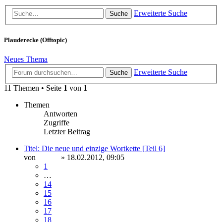
Erweiterte Suche
Suche
Plauderecke (Offtopic)
Neues Thema
Erweiterte Suche
Suche
11 Themen • Seite
1
von
1
Themen
Antworten
Zugriffe
Letzter Beitrag
Titel: Die neue und einzige Wortkette [Teil 6]
von
Sinaris
» 18.02.2012, 09:05
1
…
14
15
16
17
18