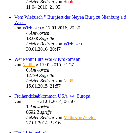
Letzter Beitrag
von
Sophia
11.04.2016, 21:05
Vom Wiebusch " Burgfest der Neyen Burg zu Nienburg a d
Weser
von
Wiebusch
» 17.01.2016, 20:30
4
Antworten
13288
Zugriffe
Letzter Beitrag
von
Wiebusch
30.01.2016, 20:47
Wer kennt Lutz Wolk? Krokomann
von
Mallin
» 15.01.2015, 21:57
0
Antworten
12799
Zugriffe
Letzter Beitrag
von
Mallin
15.01.2015, 21:57
Freihandelsabkommen USA <-> Europa
von
Sinaris
» 21.01.2014, 06:50
1
Antworten
8692
Zugriffe
Letzter Beitrag
von
MattisvonWoelpe
27.01.2014, 22:16
Hotel Lindenhof