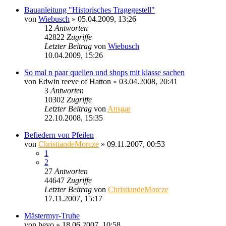
Bauanleitung "Historisches Tragegestell"
von
Wiebusch
» 05.04.2009, 13:26
12
Antworten
42822
Zugriffe
Letzter Beitrag
von
Wiebusch
10.04.2009, 15:26
So mal n paar quellen und shops mit klasse sachen
von
Edwin reeve of Hatton
» 03.04.2008, 20:41
3
Antworten
10302
Zugriffe
Letzter Beitrag
von
Ansgar
22.10.2008, 15:35
Befiedern von Pfeilen
von
ChristiandeMorcze
» 09.11.2007, 00:53
1
2
27
Antworten
44647
Zugriffe
Letzter Beitrag
von
ChristiandeMorcze
17.11.2007, 15:17
Mästermyr-Truhe
von
heyo
» 18.06.2007, 10:58