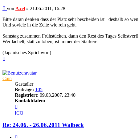
Beitrag
von
Axel
»
21.06.2011, 16:28
Bitte daran denken dass der Platz sehr bescheiden ist - deshalb so wen
Und soviele in die Zelte wie rein geht.
Samstag zusammen Frühstücken, dann den Rest des Tages Selbstverf
Wer lächelt, statt zu toben, ist immer der Stärkere.
(Japanisches Sprichwort)
Nach
oben
Cain
Gastadler
Beiträge:
105
Registriert:
09.03.2007, 23:40
Kontaktdaten:
Kontaktdaten
von
ICQ
Cain
Re: 24.06. - 26.06.2011 Walbeck
Zitat