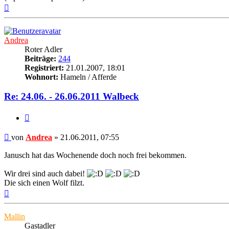
Nach
oben
Andrea
Roter Adler
Beiträge:
244
Registriert:
21.01.2007, 18:01
Wohnort:
Hameln / Afferde
Re: 24.06. - 26.06.2011 Walbeck
Zitat
Beitrag
von
Andrea
»
21.06.2011, 07:55
Janusch hat das Wochenende doch noch frei bekommen.
Wir drei sind auch dabei!
Die sich einen Wolf filzt.
Nach
oben
Mallin
Gastadler