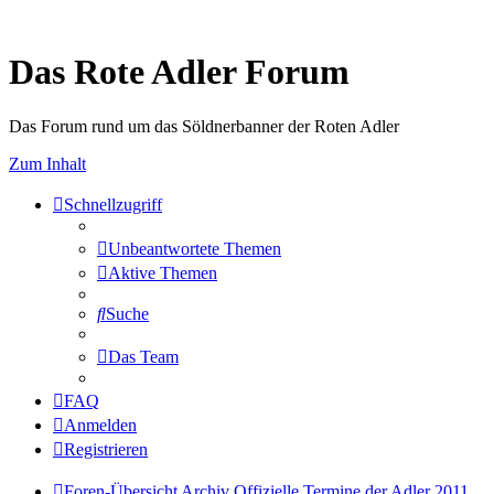
Das Rote Adler Forum
Das Forum rund um das Söldnerbanner der Roten Adler
Zum Inhalt
Schnellzugriff
Unbeantwortete Themen
Aktive Themen
Suche
Das Team
FAQ
Anmelden
Registrieren
Foren-Übersicht
Archiv
Offizielle Termine der Adler 2011