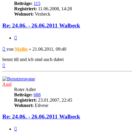
Beiträge:
115
Registriert:
11.06.2008, 14:28
Wohnort:
Vesbeck
Re: 24.06. - 26.06.2011 Walbeck
Zitat
Beitrag
von
Mallin
»
21.06.2011, 09:40
benni till und ich sind auch dabei
Nach
oben
Axel
Roter Adler
Beiträge:
688
Registriert:
23.01.2007, 22:45
Wohnort:
Eilvese
Re: 24.06. - 26.06.2011 Walbeck
Zitat