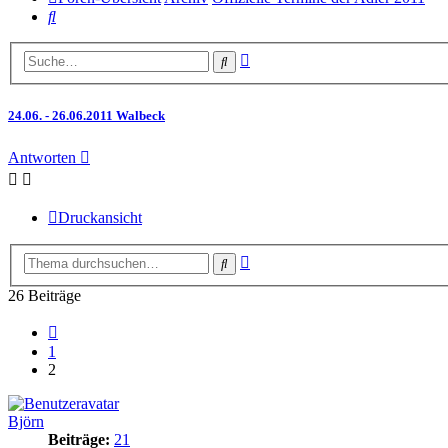
Suche
Erweiterte
Suche
Suche
24.06. - 26.06.2011 Walbeck
Antworten
Druckansicht
Erweiterte
Suche
Suche
26 Beiträge
Vorherige
1
2
Björn
Beiträge:
21