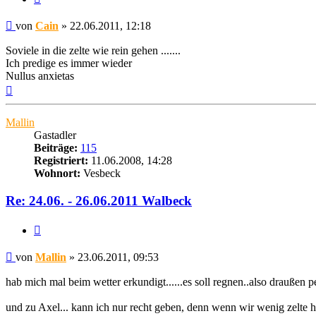
Beitrag
von
Cain
»
22.06.2011, 12:18
Soviele in die zelte wie rein gehen .......
Ich predige es immer wieder
Nullus anxietas
Nach
oben
Mallin
Gastadler
Beiträge:
115
Registriert:
11.06.2008, 14:28
Wohnort:
Vesbeck
Re: 24.06. - 26.06.2011 Walbeck
Zitat
Beitrag
von
Mallin
»
23.06.2011, 09:53
hab mich mal beim wetter erkundigt......es soll regnen..also draußen penn
und zu Axel... kann ich nur recht geben, denn wenn wir wenig zelte ha