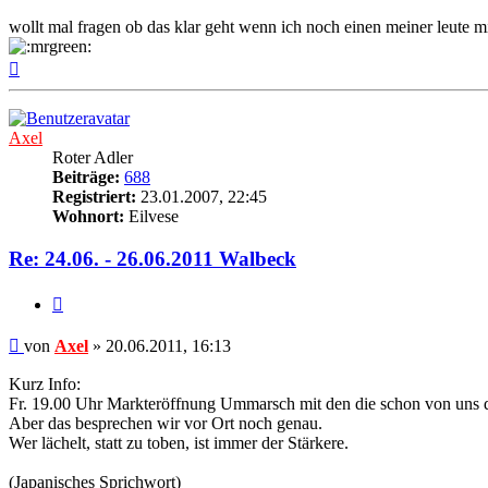
wollt mal fragen ob das klar geht wenn ich noch einen meiner leute m
Nach
oben
Axel
Roter Adler
Beiträge:
688
Registriert:
23.01.2007, 22:45
Wohnort:
Eilvese
Re: 24.06. - 26.06.2011 Walbeck
Zitat
Beitrag
von
Axel
»
20.06.2011, 16:13
Kurz Info:
Fr. 19.00 Uhr Markteröffnung Ummarsch mit den die schon von uns d
Aber das besprechen wir vor Ort noch genau.
Wer lächelt, statt zu toben, ist immer der Stärkere.
(Japanisches Sprichwort)