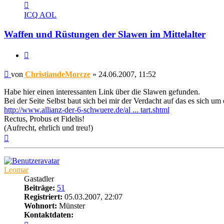
Kontaktdaten
von
ICQ
AOL
ChristiandeMorcze
Waffen und Rüstungen der Slawen im Mittelalter
Zitat
Beitrag
von
ChristiandeMorcze
»
24.06.2007, 11:52
Habe hier einen interessanten Link über die Slawen gefunden.
Bei der Seite Selbst baut sich bei mir der Verdacht auf das es sich um
http://www.allianz-der-6-schwuere.de/al ... tart.shtml
Rectus, Probus et Fidelis!
(Aufrecht, ehrlich und treu!)
Nach
oben
Leomar
Gastadler
Beiträge:
51
Registriert:
05.03.2007, 22:07
Wohnort:
Münster
Kontaktdaten:
Kontaktdaten