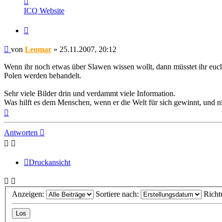
von
ICQ
Website
Leomar
Zitat
Beitrag
von
Leomar
»
25.11.2007, 20:12
Wenn ihr noch etwas über Slawen wissen wollt, dann müsstet ihr eu
Polen werden behandelt.
Sehr viele Bilder drin und verdammt viele Information.
Was hilft es dem Menschen, wenn er die Welt für sich gewinnt, und 
Nach
oben
Antworten
Druckansicht
Anzeigen:
Sortiere nach:
Richt