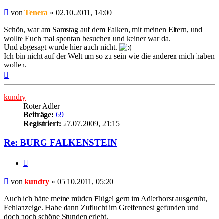
Beitrag
von
Tenera
»
02.10.2011, 14:00
Schön, war am Samstag auf dem Falken, mit meinen Eltern, und
wollte Euch mal spontan besuchen und keiner war da.
Und abgesagt wurde hier auch nicht.
Ich bin nicht auf der Welt um so zu sein wie die anderen mich haben
wollen.
Nach
oben
kundry
Roter Adler
Beiträge:
69
Registriert:
27.07.2009, 21:15
Re: BURG FALKENSTEIN
Zitat
Beitrag
von
kundry
»
05.10.2011, 05:20
Auch ich hätte meine müden Flügel gern im Adlerhorst ausgeruht,
Fehlanzeige. Habe dann Zuflucht im Greifennest gefunden und
doch noch schöne Stunden erlebt.