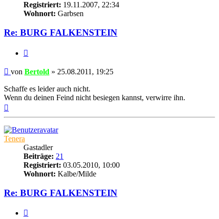
Registriert:
19.11.2007, 22:34
Wohnort:
Garbsen
Re: BURG FALKENSTEIN
Zitat
Beitrag
von
Bertold
»
25.08.2011, 19:25
Schaffe es leider auch nicht.
Wenn du deinen Feind nicht besiegen kannst, verwirre ihn.
Nach
oben
Tenera
Gastadler
Beiträge:
21
Registriert:
03.05.2010, 10:00
Wohnort:
Kalbe/Milde
Re: BURG FALKENSTEIN
Zitat