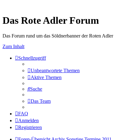
Das Rote Adler Forum
Das Forum rund um das Söldnerbanner der Roten Adler
Zum Inhalt
Schnellzugriff
Unbeantwortete Themen
Aktive Themen
Suche
Das Team
FAQ
Anmelden
Registrieren
Foren-Übersicht
Archiv
Sonstige Termine 2011