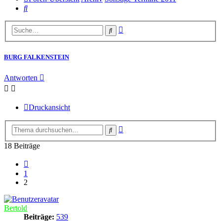
Suche
Erweiterte
Suche
Suche
BURG FALKENSTEIN
Antworten
Druckansicht
Erweiterte
Suche
Suche
18 Beiträge
Vorherige
1
2
Bertold
Beiträge:
539