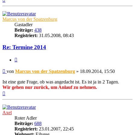
oben
Marcus von der Spatzenburg
Gastadler
Beiträge:
438
Registriert:
31.05.2008, 08:43
Re: Termine 2014
Zitat
Beitrag
von
Marcus von der Spatzenburg
»
18.09.2014, 15:50
Ist eine gute Frage, ob was angedacht ist. Es ist ja in 2 Tagen.
Wir gehen nur zurück, um Anlauf zu nehmen.
Nach
oben
Axel
Roter Adler
Beiträge:
688
Registriert:
23.01.2007, 22:45
Wohnort:
Eilvese