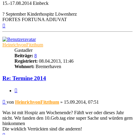
15.-17.08.2014 Einbeck
? September Kinderhospitz Löwenherz
FORTES FORTUNA ADIUVAT
Nach
oben
HeinrichvonFitzthum
Gastadler
Beiträge:
8
Registriert:
08.04.2013, 11:46
Wohnort:
Bremerhaven
Re: Termine 2014
Zitat
Beitrag
von
HeinrichvonFitzthum
»
15.09.2014, 07:51
Was ist mit Hospiz am Wochenende? Fähft wer oder dieses Jahr
nicht. Wir fanden den 10.Geb.tag eine super Sache und würden gern
hinkommen
Die wirklich Verrückten sind die anderen!
Nach